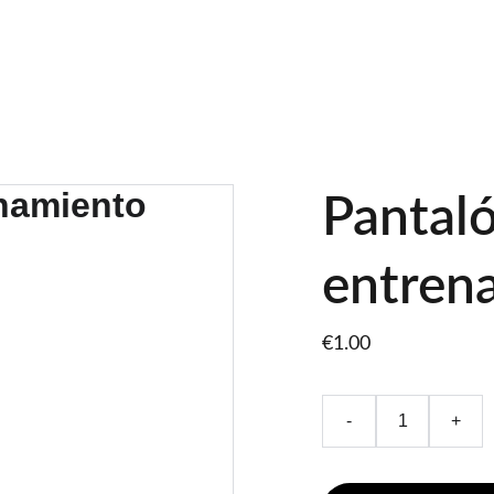
io
Sobre Nosotros
Academia
Grupos
Tienda Online
FAQ
B
Pantaló
entren
€1.00
-
+