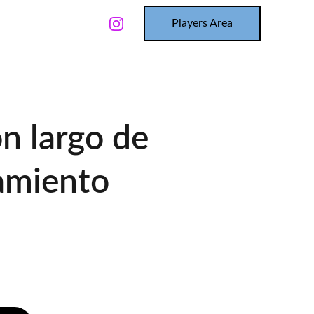
Players Area
LOG
n largo de
amiento