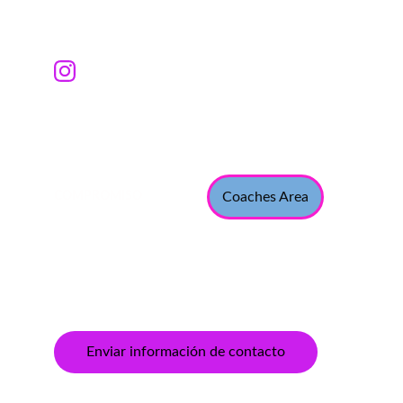
Contacto
academiadefutbolnachoduran@gmail.com
+34-698618476
Coaches Area
COMPROMISO
Ingresa tu correo electrónico
Enviar información de contacto