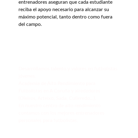
entrenadores aseguran que cada estudiante 
reciba el apoyo necesario para alcanzar su 
máximo potencial, tanto dentro como fuera 
del campo.
Formación
Desarrollamos talento y valores en futbolistas 
jóvenes.
Academia de Alto Rendimiento para 
Futbolistas en A Coruña y alrededores 
(Oleiros, Arteixo, Sada, Culleredo...).
En nuestro centro de alto rendimiento 
contamos con los mejores entrenadores 
personales para futbolistas.
"CREAR ADHERENCIA AL ESFUERZO"